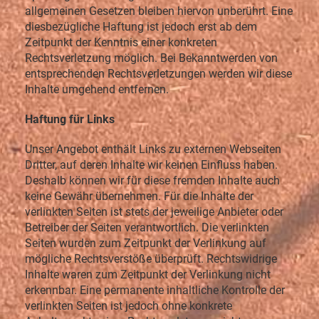
allgemeinen Gesetzen bleiben hiervon unberührt. Eine
diesbezügliche Haftung ist jedoch erst ab dem
Zeitpunkt der Kenntnis einer konkreten
Rechtsverletzung möglich. Bei Bekanntwerden von
entsprechenden Rechtsverletzungen werden wir diese
Inhalte umgehend entfernen.
Haftung für Links
Unser Angebot enthält Links zu externen Webseiten
Dritter, auf deren Inhalte wir keinen Einfluss haben.
Deshalb können wir für diese fremden Inhalte auch
keine Gewähr übernehmen. Für die Inhalte der
verlinkten Seiten ist stets der jeweilige Anbieter oder
Betreiber der Seiten verantwortlich. Die verlinkten
Seiten wurden zum Zeitpunkt der Verlinkung auf
mögliche Rechtsverstöße überprüft. Rechtswidrige
Inhalte waren zum Zeitpunkt der Verlinkung nicht
erkennbar. Eine permanente inhaltliche Kontrolle der
verlinkten Seiten ist jedoch ohne konkrete