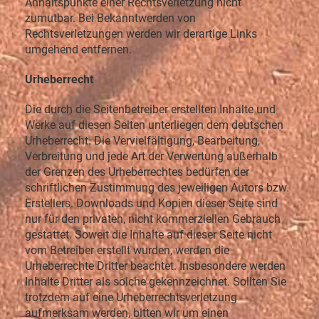
Anhaltspunkte einer Rechtsverletzung nicht
zumutbar. Bei Bekanntwerden von
Rechtsverletzungen werden wir derartige Links
umgehend entfernen.
Urheberrecht
Die durch die Seitenbetreiber erstellten Inhalte und
Werke auf diesen Seiten unterliegen dem deutschen
Urheberrecht. Die Vervielfältigung, Bearbeitung,
Verbreitung und jede Art der Verwertung außerhalb
der Grenzen des Urheberrechtes bedürfen der
schriftlichen Zustimmung des jeweiligen Autors bzw.
Erstellers. Downloads und Kopien dieser Seite sind
nur für den privaten, nicht kommerziellen Gebrauch
gestattet. Soweit die Inhalte auf dieser Seite nicht
vom Betreiber erstellt wurden, werden die
Urheberrechte Dritter beachtet. Insbesondere werden
Inhalte Dritter als solche gekennzeichnet. Sollten Sie
trotzdem auf eine Urheberrechtsverletzung
aufmerksam werden, bitten wir um einen